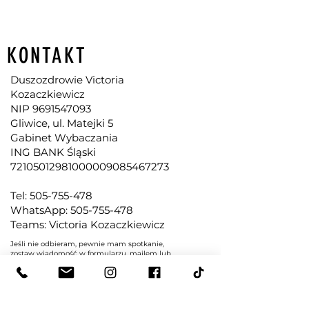
KONTAKT
Duszozdrowie Victoria
Kozaczkiewicz
NIP
9691547093
Gliwice, ul. Matejki 5
Gabinet Wybaczania
ING BANK Śląski
72105012981000009085467273
Tel:
505-755-478
WhatsApp: 505-755-478
Teams: Victoria Kozaczkiewicz
Jeśli nie odbieram, pewnie mam spotkanie,
zostaw wiadomość w formularzu, mailem lub
wyślij smsa
victoria@duszozdrowie.pl