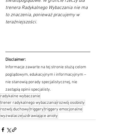
światopoglądowe. W gruncie rzeczy dla 
trenera Radykalnego Wybaczania nie ma 
to znaczenia, ponieważ pracujemy w 
teraźniejszości. 
Disclaimer:
Informacje zawarte na tej stronie służą celom 
poglądowym, edukacyjnym i informacyjnym – 
nie stanowią porady specjalistycznej, nie 
zastąpią opinii specjalisty.
radykalne wybaczanie
trener radykalnego wybaczania
rozwój osobisty
rozwój duchowy
triggery
triggery emocjonalne
wyzwalacze
uzdrawiające anioły