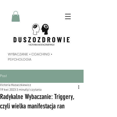
Radykalne Wybaczanie
Metoda Tippinga
duszozdrowie
Victoria Kozaczkiewicz
WYBACZANIE • COACHING •
PSYCHOLOGIA
Post
Victoria Kozaczkiewicz
19 kwi 2023
3 minut(y) czytania
Radykalne Wybaczanie: Triggery,
czyli wielka manifestacja ran