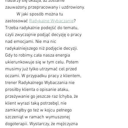
nadarzy się okazja, aż zostanie 
zauważony, przepracowany i uzdrowiony. 
	W jaki sposób można tu 
zastosować 
Radykalne Wybaczanie
? 
Trzeba radykalnie podejść do tematu, 
czyli zwyczajnie podjąć decyzję o pracy 
nad emocjami. Nie ma nic 
radykalniejszego niż podjęcie decyzji. 
Gdy to robimy, cała nasza energia 
ukierunkowuje się w tym celu. Potem 
musimy już tylko utrzymać cel przed 
oczami. W przypadku pracy z klientem, 
trener Radykalnego Wybaczania nie 
prosiłby klienta o opisanie ataku, 
przeżywanie go jeszcze raz (chyba, że 
klient wyrazi taką potrzebę), nie 
zamknąłby go też w kojcu pełnego 
szczeniąt w ramach wymuszonej 
dogoterapii. Wystarczy, że mężczyzna 