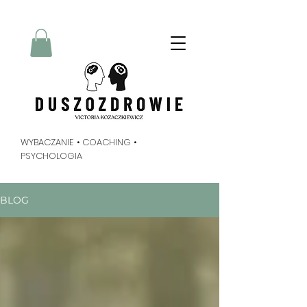
Radykalne Wybaczanie
Metoda Tippinga
duszozdrowie
Victoria Kozaczkiewicz
WYBACZANIE • COACHING •
PSYCHOLOGIA
BLOG