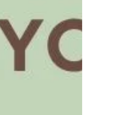
Przyjrzyjmy się dziś tym profesjom i
zastanówmy, których kompetencji wymagają
nasze potrzeby.