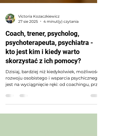
Victoria Kozaczkiewicz
27 sie 2025
4 minut(y) czytania
Coach, trener, psycholog,
psychoterapeuta, psychiatra -
kto jest kim i kiedy warto
skorzystać z ich pomocy?
Dzisiaj, bardziej niż kiedykolwiek, możliwość
rozwoju osobistego i wsparcia psychicznego
jest na wyciągnięcie ręki: od coachingu, przez
psychologię, po psychiatrię. Każda z tych
profesji pełni inną rolę, opiera się na
odmiennych kompetencjach i metodach
działania. Świadomy wybór specjalisty
pozwala nie tylko uniknąć rozczarowań, ale
też realnie wspierać własny rozwój i zdrowie.