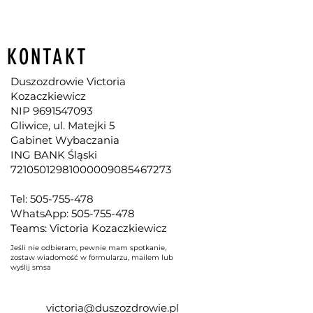
najważniejszych narzędzi, jakie oferuje nam
Radykalne Wybaczanie. Często spotykam się
z tym, że ludzie...
KONTAKT
Duszozdrowie Victoria
Kozaczkiewicz
NIP
9691547093
Gliwice, ul. Matejki 5
Gabinet Wybaczania
ING BANK Śląski
72105012981000009085467273
Tel:
505-755-478
WhatsApp: 505-755-478
Teams: Victoria Kozaczkiewicz