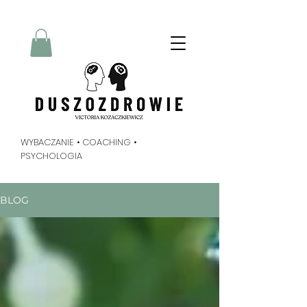
Radykalne Wybaczanie
Metoda Tippinga
duszozdrowie
Victoria Kozaczkiewicz
WYBACZANIE • COACHING •
PSYCHOLOGIA
BLOG