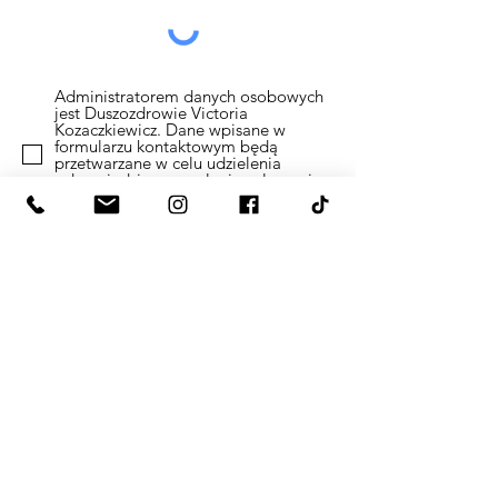
Administratorem danych osobowych
jest Duszozdrowie Victoria
Kozaczkiewicz. Dane wpisane w
formularzu kontaktowym będą
przetwarzane w celu udzielenia
odpowiedzi na przesłanie zgłoszenia
zgodnie z regulamienem.
Polityka
prywatności
Wyślij