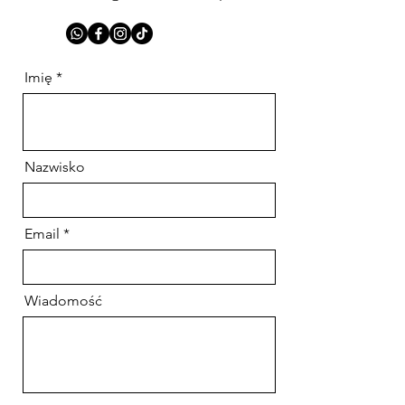
Jeśli nie odbieram, pewnie mam spotkanie,
zostaw wiadomość w formularzu, mailem lub
wyślij smsa
victoria@duszozdrowie.pl
Imię
Nazwisko
Email
Wiadomość