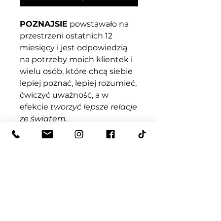
POZNAJSIE
powstawało na
przestrzeni ostatnich 12
miesięcy i jest odpowiedzią
na potrzeby moich klientek i
wielu osób, które chcą siebie
lepiej poznać, lepiej rozumieć,
ćwiczyć uważność, a w
efekcie
tworzyć lepsze relacje
ze światem.
Sprawdź, co Ci służy, a co nie,
sprawdź swoje zasoby i
znajomość własnych reakcji,
daj emocjom ich zaszczytne
miejsce w swoim życiu!
W zestawie
POZNAJSIE
znajdziesz 12 arkuszy do